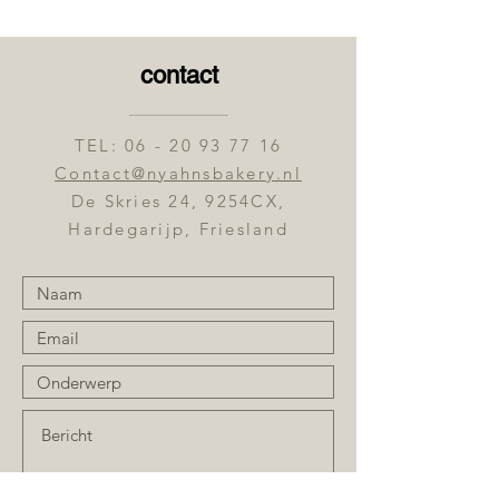
contact
TEL:
06 - 20 93 77 16
Contact@nyahnsbakery.nl
De Skries 24, 9254CX,
Hardegarijp, Friesland